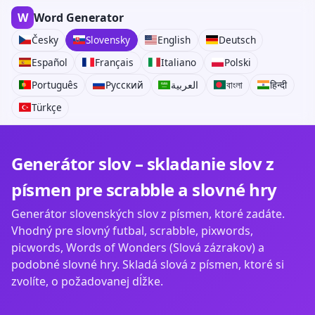
W
Word Generator
Česky
Slovensky
English
Deutsch
Español
Français
Italiano
Polski
Português
Русский
العربية
বাংলা
हिन्दी
Türkçe
Generátor slov – skladanie slov z
písmen pre scrabble a slovné hry
Generátor slovenských slov z písmen, ktoré zadáte.
Vhodný pre slovný futbal, scrabble, pixwords,
picwords, Words of Wonders (Slová zázrakov) a
podobné slovné hry. Skladá slová z písmen, ktoré si
zvolíte, o požadovanej dĺžke.