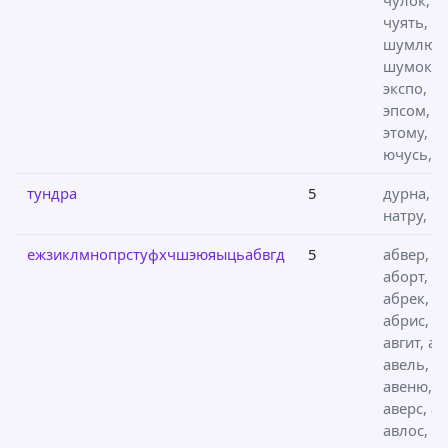
чуять,
шумлю,
шумок,
экспо,
эпсом,
этому,
ючусь, я
тундра
5
дурна,
натру, р
ежзиклмнопрстуфхчшэюяыцьабвгд
5
абвер,
аборт,
абрек,
абрис, аб
авгит, ав
авель,
авеню,
аверс, ав
авлос, а