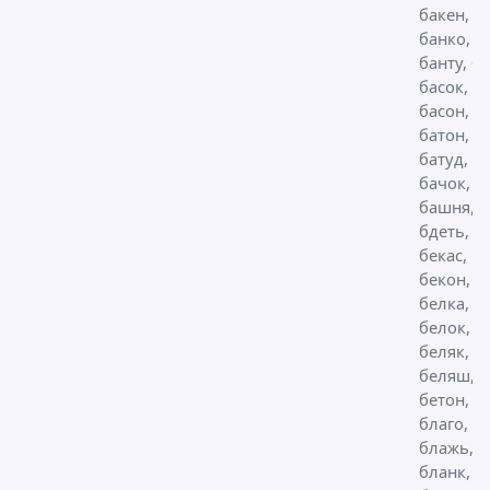
бакен, б
банко,
банту, ба
басок,
басон, ба
батон,
батуд, ба
бачок,
башня,
бдеть, б
бекас,
бекон,
белка,
белок,
беляк,
беляш,
бетон,
благо,
блажь,
бланк,