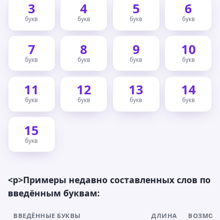
3
4
5
6
букв
букв
букв
букв
7
8
9
10
букв
букв
букв
букв
11
12
13
14
букв
букв
букв
букв
15
букв
<p>Примеры недавно составленных слов по
введённым буквам:
ВВЕДЁННЫЕ БУКВЫ
ДЛИНА
ВОЗМОЖ