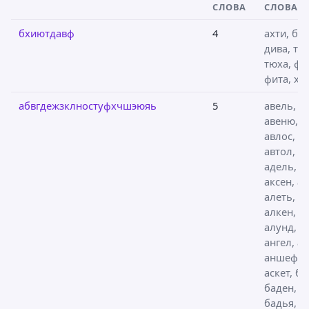
СЛОВА
СЛОВА
бхиютдавф
4
ахти, бит
дива, тви
тюха, фи
фита, хв
абвгдежзклностуфхчшэюяь
5
авель,
авеню,
авлос, а
автол, аг
адель,
аксен, ак
алеть, ал
алкен,
алунд,
ангел, ан
аншеф,
аскет, ба
баден,
бадья,