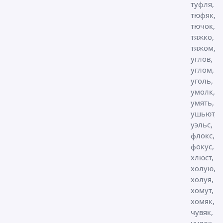
туфля,
тюфяк,
тючок,
тяжко,
тяжом,
углов,
углом,
уголь,
умолк,
умять, у
ушьют,
уэльс,
флокс,
фокус, хв
хлюст, хо
холую,
холуя,
хомут,
хомяк,
чувяк,
чулок,