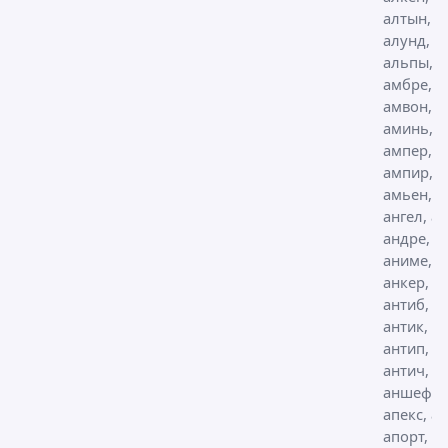
алтын,
алунд,
альпы,
амбре,
амвон,
аминь,
ампер,
ампир,
амьен,
ангел, ан
андре,
аниме,
анкер,
антиб,
антик,
антип,
антич,
аншеф,
апекс, ап
апорт,