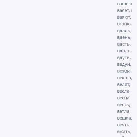
вашею,
ваяет, ва
ваяют,
вгоню,
вдаль,
вдень,
вдеть,
вдоль,
вдуть, ве
ведун,
вежда, в
векша,
велят, ве
весла, ве
весна, ве
весть, ве
ветла,
вешка,
веять,
вжать,