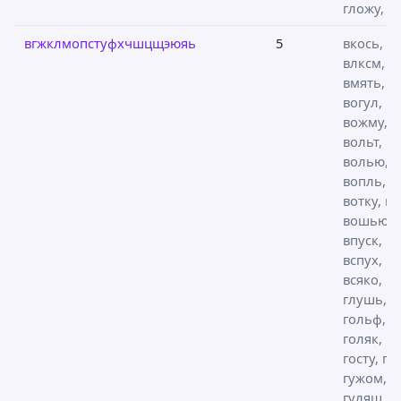
гложу, г
вгжклмопстуфхчшцщэюяь
5
вкось,
влксм,
вмять,
вогул,
вожму,
вольт,
волью,
вопль,
вотку, в
вошью,
впуск, вс
вспух, вс
всяко, г
глушь,
гольф,
голяк, го
госту, го
гужом,
гуляш,