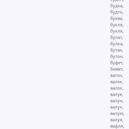
будка,
будто,
буква, бу
букле,
букля, б
булат, б
булка,
бутан, б
бутон, бу
буфет, б
бювет,
вагон, ва
валек, ва
валок,
валуе,
валун,
валух,
валую,
валуя, в
вафля,