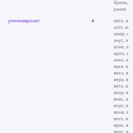
бреем,
ранее
укензхавросмт
4
авто, азо
азот, акн
амер, ам
анус, аоз
аоне, аон
арон, ат
ахен, ахо
ваке, вак
веко, вен
вера, вер
вето, вех
взор, вку
внес, вно
внук, вое
вона, вор
воск, вра
врак, вра
врос, вру