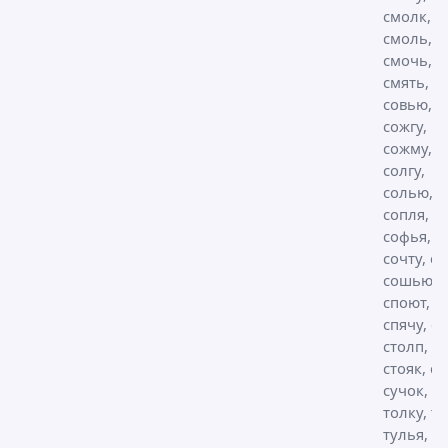
смолк,
смоль,
смочь,
смять,
совью,
сожгу,
сожму,
солгу,
солью,
сопля, со
софья,
сочту, со
сошью,
споют,
спячу, ст
столп, с
стояк, су
сучок, с
толку, т
тулья,