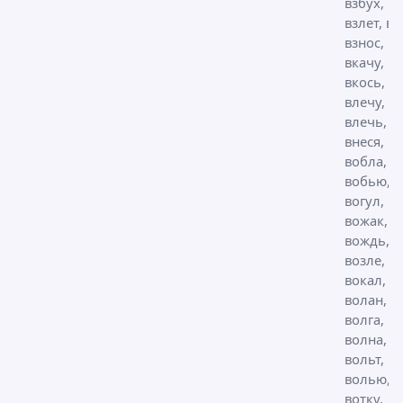
взбух, вз
взлет, вз
взнос, вз
вкачу, в
вкось, в
влечу,
влечь,
внеся, вн
вобла,
вобью,
вогул, в
вожак,
вождь,
возле, в
вокал,
волан,
волга,
волна,
вольт,
волью,
вотку,