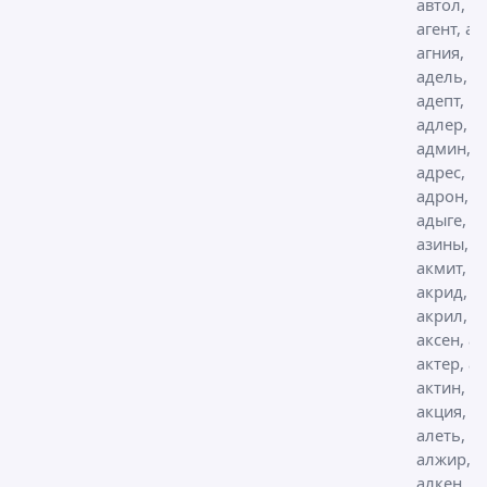
автол, а
агент, аг
агния,
адель,
адепт,
адлер,
админ,
адрес,
адрон,
адыге,
азины,
акмит,
акрид,
акрил,
аксен, ак
актер, ак
актин, а
акция,
алеть, ал
алжир,
алкен,