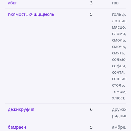
абвг
3
гав
гжлмостфхчшцщэюяь
5
гольф, г
ложью,
мясцо,
сломя,
смоль,
смочь,
смять,
солью,
софья,
сочтя,
сошью,
столь,
тяжом,
хлюст, х
дежикруфчя
6
дружке,
рядчик
бемраен
5
амбре,