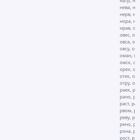
натр, на
нева, не
нерв, нет
нора, но
нрав, ов
овес, овн
овса, овс
овсу, озе
оман, ом
омск, ом
орех, орс
отек, оте
отру, охр
раек, раз
рано, ран
раст, рау
рвом, ре
реву, рек
рено, ро
рона, ро
рост, рот