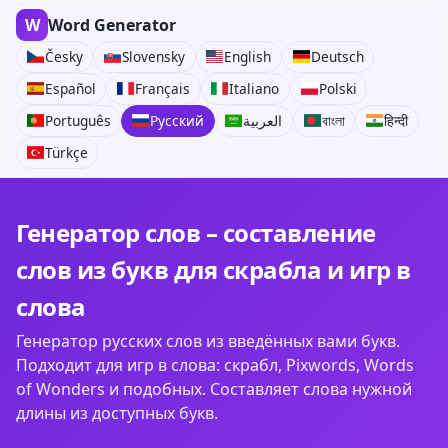
W
Word Generator
Česky
Slovensky
English
Deutsch
Español
Français
Italiano
Polski
Português
Русский
العربية
বাংলা
हिन्दी
Türkçe
Генератор слов – составление
слов из букв для скрабла и игр в
слова
Генератор русских слов из введённых вами букв.
Подходит для игр в слова: скрабл, Pixwords, Words
of Wonders и подобных. Составляет слова нужной
длины из доступных букв.