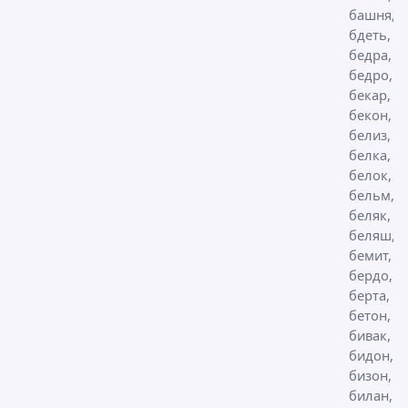
башня,
бдеть, б
бедра,
бедро,
бекар, б
бекон,
белиз,
белка,
белок,
бельм,
беляк,
беляш,
бемит,
бердо,
берта,
бетон,
бивак,
бидон,
бизон,
билан,