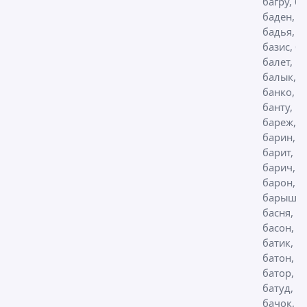
багру, б
баден,
бадья,
базис, б
балет,
балык,
банко,
банту,
бареж,
барин,
барит,
барич,
барон,
барыш,
басня, б
басон,
батик, ба
батон,
батор,
батуд, ба
бачок,