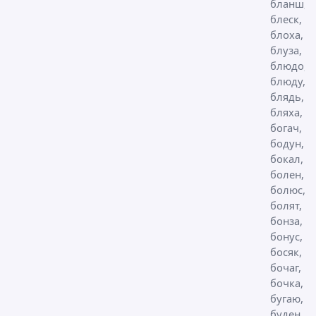
бланш,
блеск,
блоха,
блуза,
блюдо,
блюду,
блядь,
бляха,
богач,
бодун,
бокал,
болен,
болюс,
болят,
бонза,
бонус,
босяк, б
бочаг,
бочка, б
бугаю, б
буден,