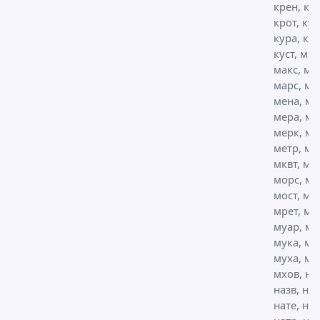
крен, кр
крот, кум
кура, кур
куст, мав
макс, ма
марс, ма
мена, ме
мера, ме
мерк, ме
метр, ме
мквт, мо
морс, мо
мост, мр
мрет, мр
муар, му
мука, му
муха, мх
мхов, на
назв, нас
нате, нат