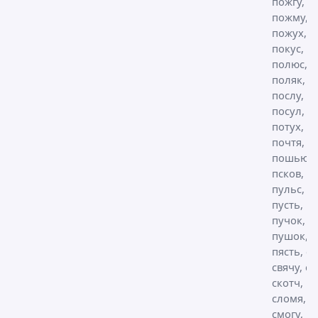
пожгу,
пожму,
пожух,
покус,
полюс,
поляк,
послу,
посул,
потух, п
почтя,
пошью,
псков,
пульс, п
пусть,
пучок,
пушок,
пясть, св
свячу, ск
скотч,
сломя,
смогу,