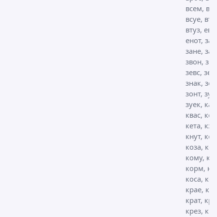
всем, все
всуе, вте
втуз, евр
енот, зае
зане, зат
звон, зву
зевс, зер
знак, зон
зонт, зуа
зуек, кан
квас, кер
кета, кзо
кнут, кое
коза, ко
кому, ко
корм, ко
коса, кос
крае, кра
крат, кра
крез, кр