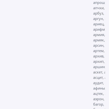
апрош,
апчхи,
арбуз, а
аргун, ар
ариец,
арифм,
армия,
армяк,
арсин,
артем,
архив,
архип,
аршин,
аскет, ас
асцит, а
аудит,
афины,
ацтек, а
аэрон, ба
багор, ба