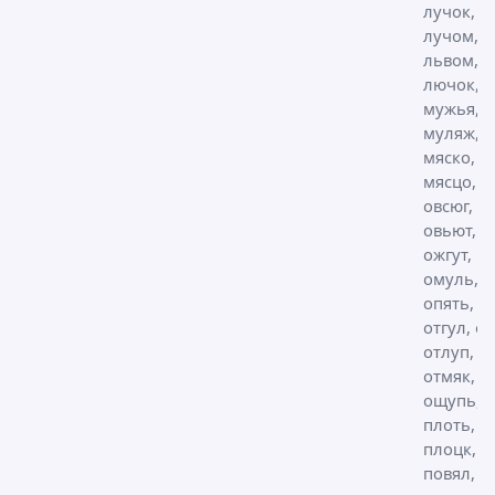
лучок,
лучом,
львом,
лючок,
мужья,
муляж,
мяско,
мясцо,
овсюг,
овьют,
ожгут,
омуль,
опять, ос
отгул, от
отлуп,
отмяк,
ощупь,
плоть,
плоцк,
повял,