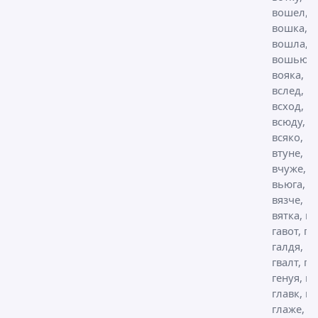
вошел,
вошка,
вошла,
вошью,
вояка, вс
вслед, вс
всход,
всюду,
всяко, вт
втуне, в
вчуже,
вьюга, в
вязче, в
вятка, га
гавот, га
галдя, га
гвалт, ге
генуя, г
главк, гл
глаже,