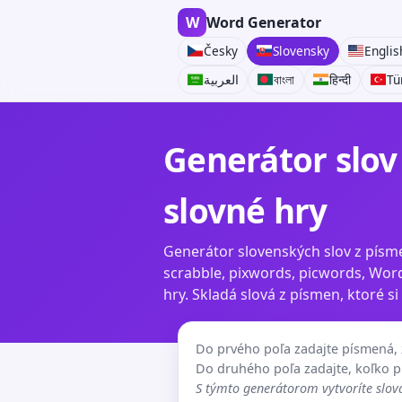
W
Word Generator
Česky
Slovensky
Englis
العربية
বাংলা
हिन्दी
Tü
Generátor slov 
slovné hry
Generátor slovenských slov z písme
scrabble, pixwords, picwords, Wor
hry. Skladá slová z písmen, ktoré si
Do prvého poľa zadajte písmená, z
Do druhého poľa zadajte, koľko 
S týmto generátorom vytvoríte slová