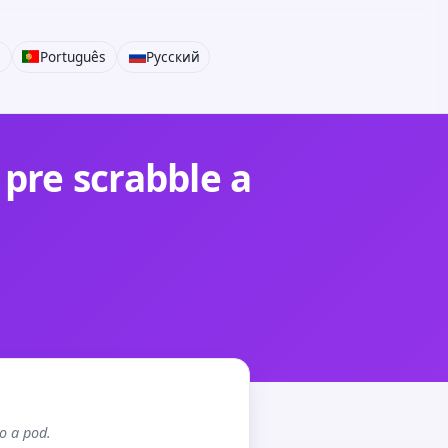
i
Português
Русский
 pre scrabble a
vo a pod.