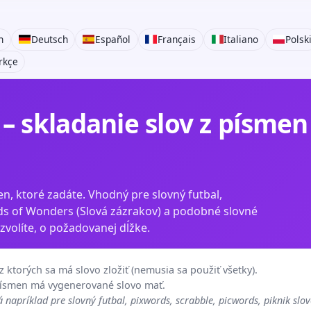
h
Deutsch
Español
Français
Italiano
Polsk
rkçe
– skladanie slov z písmen
n, ktoré zadáte. Vhodný pre slovný futbal,
ds of Wonders (Slová zázrakov) a podobné slovné
 zvolíte, o požadovanej dĺžke.
 ktorých sa má slovo zložiť (nemusia sa použiť všetky).
písmen má vygenerované slovo mať.
 napríklad pre slovný futbal, pixwords, scrabble, picwords, piknik slo