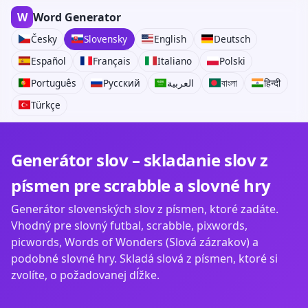
W
Word Generator
Česky
Slovensky
English
Deutsch
Español
Français
Italiano
Polski
Português
Русский
العربية
বাংলা
हिन्दी
Türkçe
Generátor slov – skladanie slov z
písmen pre scrabble a slovné hry
Generátor slovenských slov z písmen, ktoré zadáte.
Vhodný pre slovný futbal, scrabble, pixwords,
picwords, Words of Wonders (Slová zázrakov) a
podobné slovné hry. Skladá slová z písmen, ktoré si
zvolíte, o požadovanej dĺžke.