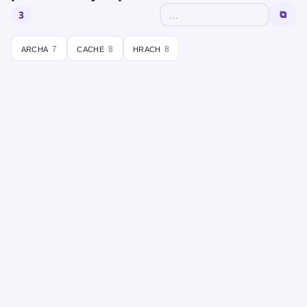
3
⧉
archa
cache
hrach
7
8
8