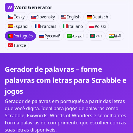
W
Word Generator
Česky
Slovensky
English
Deutsch
Español
Français
Italiano
Polski
Português
Русский
العربية
বাংলা
हिन्दी
Türkçe
Gerador de palavras – forme
palavras com letras para Scrabble e
jogos
Gerador de palavras em português a partir das letras
que você digita. Ideal para jogos de palavras como
Scrabble, Pixwords, Words of Wonders e semelhantes.
Forma palavras do comprimento que escolher com as
suas letras disponíveis.