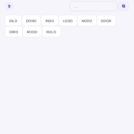
9
⧉
dilo
dono
indo
lodo
nodo
odor
oiro
rodo
rolo