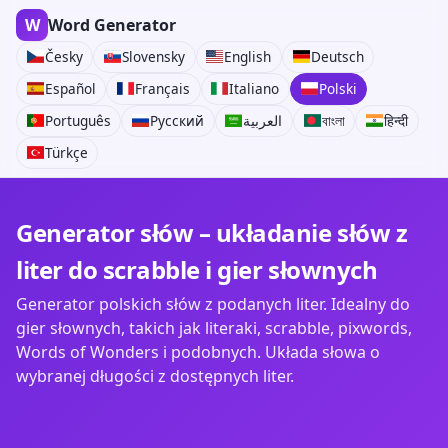
W
Word Generator
Česky
Slovensky
English
Deutsch
Español
Français
Italiano
Polski
Português
Русский
العربية
বাংলা
हिन्दी
Türkçe
Generator słów – układanie słów z
liter do scrabble i gier słownych
Generator polskich słów z podanych liter. Idealny do
gier słownych, takich jak literaki, scrabble, pixwords,
Words of Wonders i podobnych. Układa słowa o
wybranej długości z dostępnych liter.