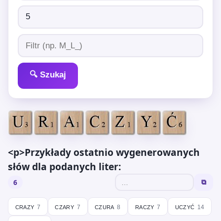
🔍 Szukaj
<p>Przykłady ostatnio wygenerowanych
słów dla podanych liter:
6
⧉
crazy
czary
czura
raczy
uczyć
7
7
8
7
14