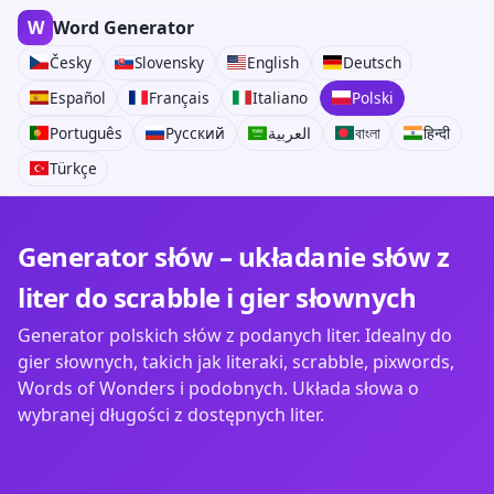
W
Word Generator
Česky
Slovensky
English
Deutsch
Español
Français
Italiano
Polski
Português
Русский
العربية
বাংলা
हिन्दी
Türkçe
Generator słów – układanie słów z
liter do scrabble i gier słownych
Generator polskich słów z podanych liter. Idealny do
gier słownych, takich jak literaki, scrabble, pixwords,
Words of Wonders i podobnych. Układa słowa o
wybranej długości z dostępnych liter.