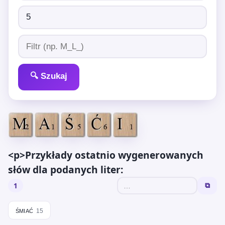
🔍 Szukaj
<p>Przykłady ostatnio wygenerowanych
słów dla podanych liter:
1
⧉
śmiać
15