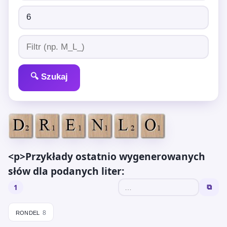
🔍 Szukaj
<p>Przykłady ostatnio wygenerowanych
słów dla podanych liter:
1
⧉
rondel
8