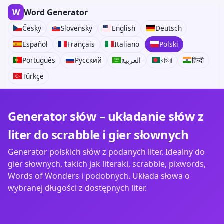
W
Word Generator
Česky
Slovensky
English
Deutsch
Español
Français
Italiano
Polski
Português
Русский
العربية
বাংলা
हिन्दी
Türkçe
Generator słów – układanie słów z
liter do scrabble i gier słownych
Generator polskich słów z podanych liter. Idealny do
gier słownych, takich jak literaki, scrabble, pixwords,
Words of Wonders i podobnych. Układa słowa o
wybranej długości z dostępnych liter.