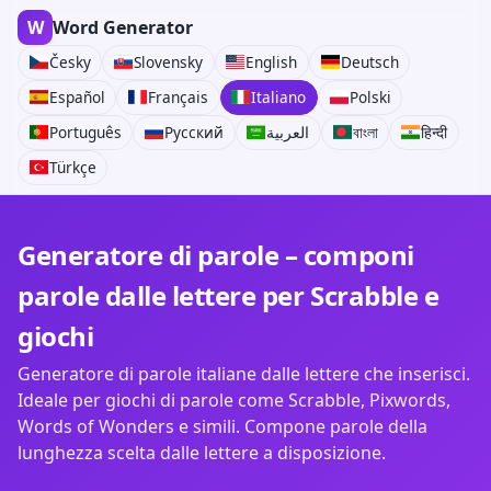
W
Word Generator
Česky
Slovensky
English
Deutsch
Español
Français
Italiano
Polski
Português
Русский
العربية
বাংলা
हिन्दी
Türkçe
Generatore di parole – componi
parole dalle lettere per Scrabble e
giochi
Generatore di parole italiane dalle lettere che inserisci.
Ideale per giochi di parole come Scrabble, Pixwords,
Words of Wonders e simili. Compone parole della
lunghezza scelta dalle lettere a disposizione.