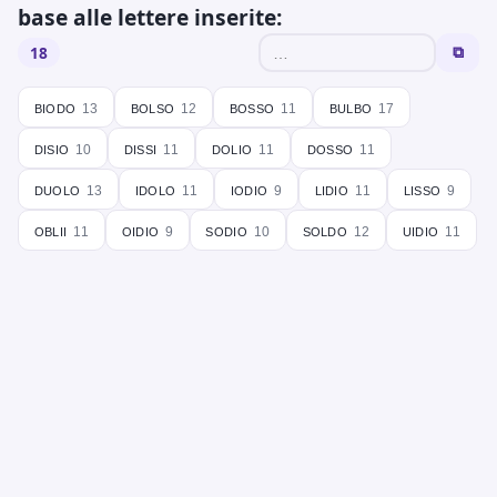
base alle lettere inserite:
18
⧉
biodo
bolso
bosso
bulbo
13
12
11
17
disio
dissi
dolio
dosso
10
11
11
11
duolo
idolo
iodio
lidio
lisso
13
11
9
11
9
oblii
oidio
sodio
soldo
uidio
11
9
10
12
11