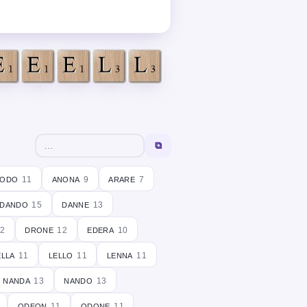
⧉
nodo
anona
arare
11
9
7
dando
danne
15
13
drone
edera
2
12
10
ella
lello
lenna
11
11
11
nanda
nando
13
13
odeon
odone
11
11