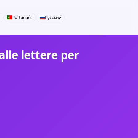
i
Português
Русский
lle lettere per