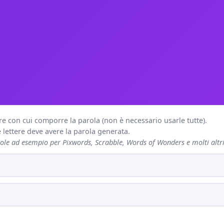
re con cui comporre la parola (non è necessario usarle tutte).
lettere deve avere la parola generata.
le ad esempio per Pixwords, Scrabble, Words of Wonders e molti altri