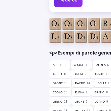
🔍 Cerca
<p>Esempi di parole genera
adele
adone
aerea
11
11
6
ardea
arene
arnad
10
8
12
daone
dardo
della
11
14
1
edolo
elena
erano
11
9
8
lenno
leone
loano
11
9
9
nanna
nardo
nedda
11
12
1