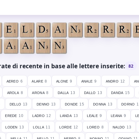
te di recente in base alle lettere inserite:
82
aereo
alare
alone
anale
andro
a
6
8
9
9
12
arola
arona
dalla
dallo
danda
8
8
13
13
15
dello
denno
donde
donna
dorno
3
13
13
15
13
1
erede
ladro
landa
leale
leana
l
10
12
13
9
9
loden
lolla
lorde
loreo
naldo
13
11
12
8
13
nella
nello
nereo
nonno
odano
5
11
11
8
11
11