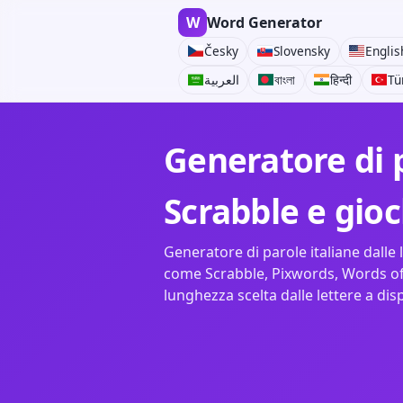
W
Word Generator
Česky
Slovensky
Englis
العربية
বাংলা
हिन्दी
Tü
Generatore di p
Scrabble e gioc
Generatore di parole italiane dalle l
come Scrabble, Pixwords, Words of
lunghezza scelta dalle lettere a dis