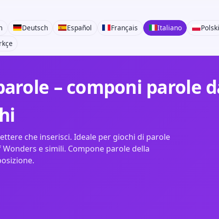
h
Deutsch
Español
Français
Italiano
Polsk
rkçe
arole – componi parole da
hi
ettere che inserisci. Ideale per giochi di parole
 Wonders e simili. Compone parole della
posizione.