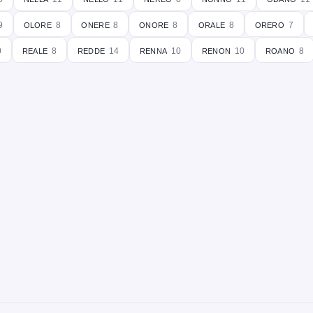
olore
onere
onore
orale
orero
9
8
8
8
8
7
reale
redde
renna
renon
roano
0
8
14
10
10
8