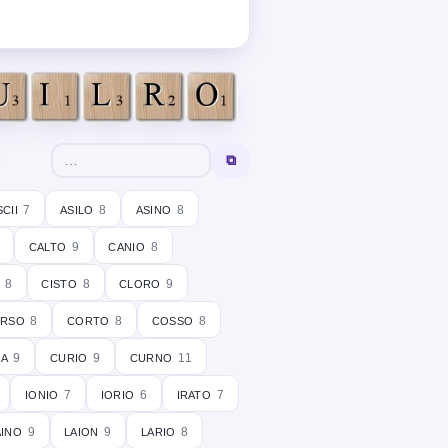
⧉
scii
asilo
asino
7
8
8
calto
canio
9
8
cisto
cloro
8
8
9
rso
corto
cosso
8
8
8
ia
curio
curno
9
9
11
ionio
iorio
irato
7
6
7
aino
laion
lario
9
9
8