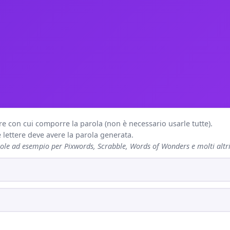
re con cui comporre la parola (non è necessario usarle tutte).
lettere deve avere la parola generata.
le ad esempio per Pixwords, Scrabble, Words of Wonders e molti altri