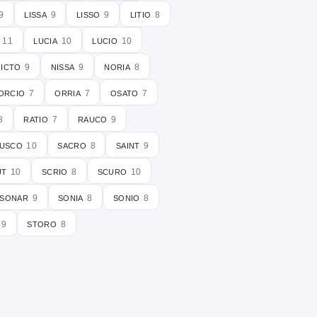
lissa
lisso
litio
9
9
9
8
lucia
lucio
11
10
10
nicto
nissa
noria
9
9
8
orcio
orria
osato
7
7
7
ratio
rauco
8
7
9
usco
sacro
saint
10
8
9
ut
scrio
scuro
10
8
10
sonar
sonia
sonio
9
8
8
storo
9
8