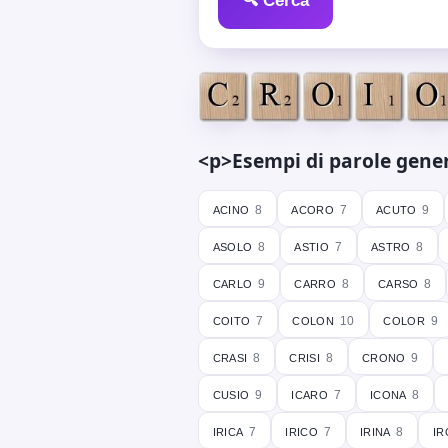
🔍 Cerca
<p>Esempi di parole genera
acino
acoro
acuto
8
7
9
asolo
astio
astro
8
7
8
carlo
carro
carso
9
8
8
coito
colon
color
7
10
9
crasi
crisi
crono
8
8
9
cusio
icaro
icona
9
7
8
irica
irico
irina
ir
7
7
8