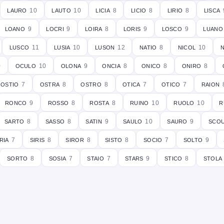
lauro
lauto
licia
licio
lirio
lisca
10
10
8
8
8
loano
locri
loira
loris
losco
luano
9
9
8
9
9
lusco
lusia
luson
natio
nicol
11
10
12
8
10
oculo
olona
oncia
onico
oniro
0
10
9
8
8
8
ostio
ostra
ostro
otica
otico
raion
7
8
8
7
7
ronco
rosso
rosta
ruino
ruolo
r
9
8
8
10
10
sarto
sasso
satin
saulo
sauro
sco
8
8
9
10
9
ria
siris
siror
sisto
socio
solto
7
8
8
8
7
9
sorto
sosia
staio
stars
stico
stola
8
7
7
9
8