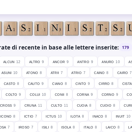
te di recente in base alle lettere inserite:
179
alcun
altro
ancor
antro
anuro
a
12
9
9
9
10
asuni
atono
atrii
atrio
caino
cairo
10
8
7
7
8
7
casto
cauto
ciano
cinto
cirro
cista
8
9
8
9
8
colto
colui
conii
corna
corno
co
9
10
8
9
9
cross
cruna
culto
cuoia
cuoio
cur
9
11
11
8
8
icono
ictio
ictus
ilota
inaco
inuit
8
7
10
8
8
10
osa
iroso
isili
isola
italo
laico
l
7
7
8
8
8
8