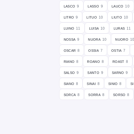
lasco
lasso
lauco
9
9
10
litro
lituo
liuto
9
10
10
luino
luisa
luras
11
10
11
nossa
nuora
nuoro
9
10
1
oscar
ossia
ostia
8
7
7
riano
roano
roast
8
8
8
salso
santo
sarno
9
9
9
siano
sinai
sinio
si
8
8
8
sorca
sorra
sorso
8
8
8