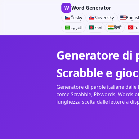
W
Word Generator
Česky
Slovensky
Englis
العربية
বাংলা
हिन्दी
Tü
Generatore di p
Scrabble e gioc
Generatore di parole italiane dalle l
come Scrabble, Pixwords, Words of
lunghezza scelta dalle lettere a dis