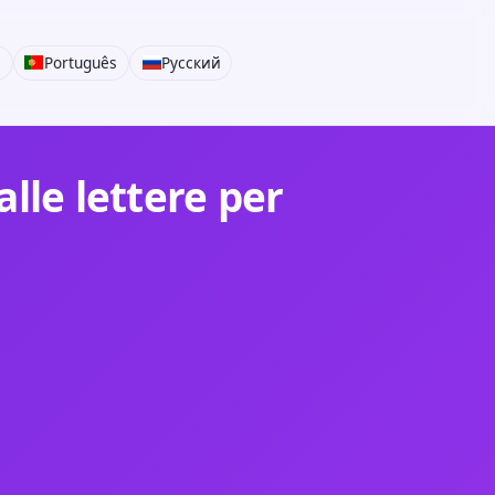
i
Português
Русский
lle lettere per