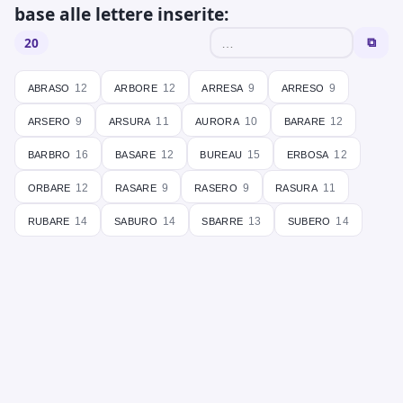
base alle lettere inserite:
20
⧉
abraso
arbore
arresa
arreso
12
12
9
9
arsero
arsura
aurora
barare
9
11
10
12
barbro
basare
bureau
erbosa
16
12
15
12
orbare
rasare
rasero
rasura
12
9
9
11
rubare
saburo
sbarre
subero
14
14
13
14