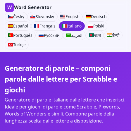
W
Word Generator
Česky
Slovensky
English
Deutsch
Español
Français
Italiano
Polski
Português
Русский
العربية
বাংলা
हिन्दी
Türkçe
Generatore di parole – componi
parole dalle lettere per Scrabble e
giochi
Generatore di parole italiane dalle lettere che inserisci.
Ideale per giochi di parole come Scrabble, Pixwords,
Words of Wonders e simili. Compone parole della
lunghezza scelta dalle lettere a disposizione.