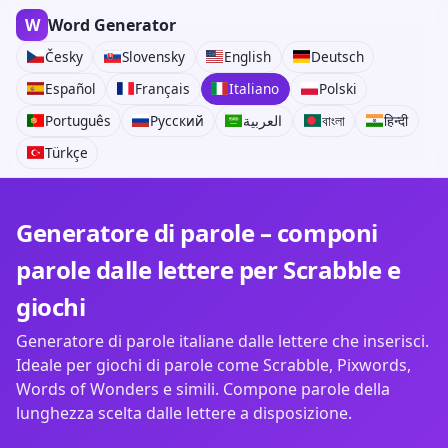
W
Word Generator
Česky
Slovensky
English
Deutsch
Español
Français
Italiano
Polski
Português
Русский
العربية
বাংলা
हिन्दी
Türkçe
Generatore di parole – componi
parole dalle lettere per Scrabble e
giochi
Generatore di parole italiane dalle lettere che inserisci.
Ideale per giochi di parole come Scrabble, Pixwords,
Words of Wonders e simili. Compone parole della
lunghezza scelta dalle lettere a disposizione.