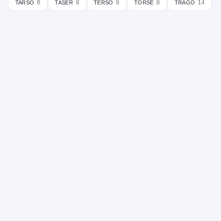
tarso
taser
terso
torse
trago
8
8
8
8
14