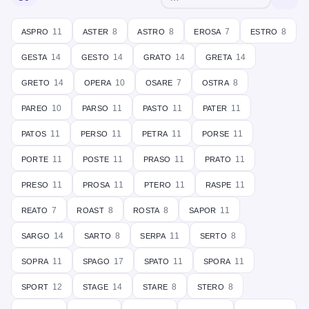
aspro
aster
astro
erosa
estro
11
8
8
7
8
gesta
gesto
grato
greta
14
14
14
14
greto
opera
osare
ostra
14
10
7
8
pareo
parso
pasto
pater
10
11
11
11
patos
perso
petra
porse
11
11
11
11
porte
poste
praso
prato
11
11
11
11
preso
prosa
ptero
raspe
11
11
11
11
reato
roast
rosta
sapor
7
8
8
11
sargo
sarto
serpa
serto
14
8
11
8
sopra
spago
spato
spora
11
17
11
11
sport
stage
stare
stero
12
14
8
8