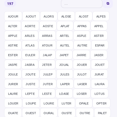
197
⧉
ajour
ajout
alors
alose
alost
alpes
alter
aorte
aoste
aplat
appas
appel
apple
arles
arras
artel
asple
aster
astre
atlas
atour
autel
autre
espar
ester
euler
jalap
japet
jarre
jaser
jaspe
jasra
jeter
joual
jouer
jouet
joule
joute
julep
jules
julot
jurat
jurer
juste
juter
laper
laser
laura
laure
lepte
leste
loase
loser
lotus
louer
loupe
loure
luter
opale
opter
ouate
ouest
oural
ouste
outre
palet