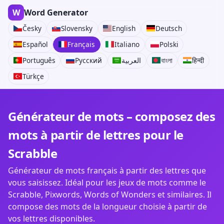
W
Word Generator
Česky
Slovensky
English
Deutsch
Español
Français
Italiano
Polski
Português
Русский
العربية
বাংলা
हिन्दी
Türkçe
Générateur de mots – composez des
mots à partir de lettres pour le
Scrabble
Générateur de mots français à partir des lettres que
vous saisissez. Idéal pour les jeux de mots comme le
Scrabble, Pixwords, Words of Wonders et similaires. Il
compose des mots de la longueur choisie à partir de
vos lettres disponibles.