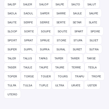
salep
saler
salop
salpe
salto
salut
saola
saoul
saper
sarre
saule
saupe
saute
serpe
serre
serte
setar
slate
sloop
sorte
soupe
soute
spart
spore
sport
sprat
sprue
store
stupa
sujet
super
suppl
supra
sural
suret
sutra
taler
talus
tapas
taper
tarer
tarse
taser
taule
taupe
taure
terre
tesla
toper
torse
touer
tours
trapu
trope
tulpa
tulsa
tuple
ultra
urate
uster
utero