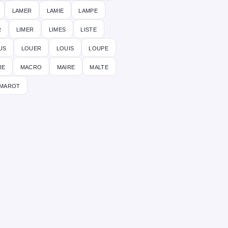
lamer
lamie
lampe
r
limer
limes
liste
us
louer
louis
loupe
re
macro
maire
malte
marot