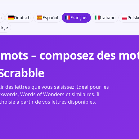
h
Deutsch
Español
Français
Italiano
Polsk
rkçe
mots – composez des mots
 Scrabble
r des lettres que vous saisissez. Idéal pour les
xwords, Words of Wonders et similaires. Il
isie à partir de vos lettres disponibles.