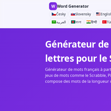
W
Word Generator
Česky
Slovensky
Englis
العربية
বাংলা
हिन्दी
Tü
Générateur de 
lettres pour le
Générateur de mots français à parti
jeux de mots comme le Scrabble, Pi
compose des mots de la longueur cho