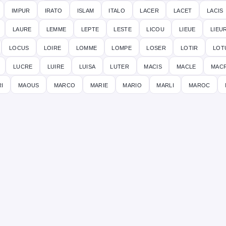
impur
irato
islam
italo
lacer
lacet
lacis
laure
lemme
lepte
leste
licou
lieue
lieu
locus
loire
lomme
lompe
loser
lotir
lot
lucre
luire
luisa
luter
macis
macle
mac
i
maous
marco
marie
mario
marli
maroc