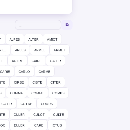
⧉
t
alpes
alter
amict
riel
arles
armel
armet
el
autre
caire
caler
carie
carlo
carme
ste
cirse
ciste
citer
s
comma
comme
comps
cotir
cotre
cours
ite
culer
culot
culte
toc
euler
icare
ictus