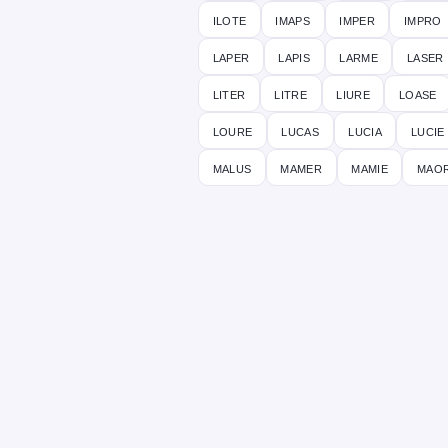
ilote
imaps
imper
impro
laper
lapis
larme
laser
liter
litre
liure
loase
loure
lucas
lucia
lucie
malus
mamer
mamie
maor