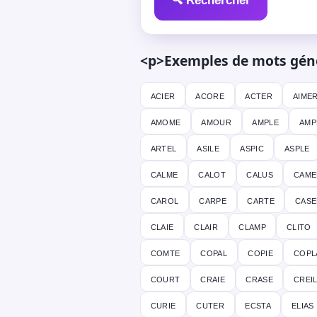
🔍 Rechercher
<p>Exemples de mots génér
acier
acore
acter
aime
amome
amour
ample
amp
artel
asile
aspic
asple
calme
calot
calus
came
carol
carpe
carte
case
claie
clair
clamp
clito
comte
copal
copie
copl
court
craie
crase
crei
curie
cuter
ecsta
elias