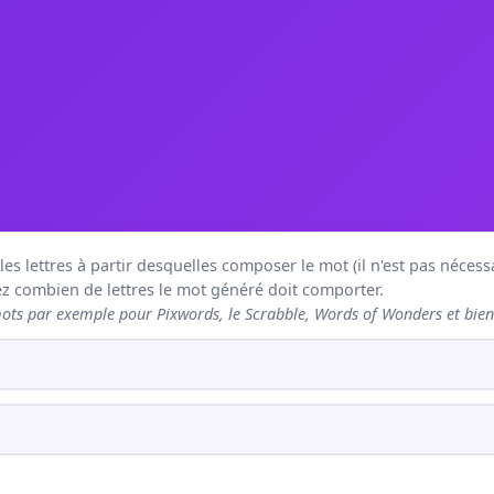
s lettres à partir desquelles composer le mot (il n'est pas nécessai
 combien de lettres le mot généré doit comporter.
ts par exemple pour Pixwords, le Scrabble, Words of Wonders et bien 