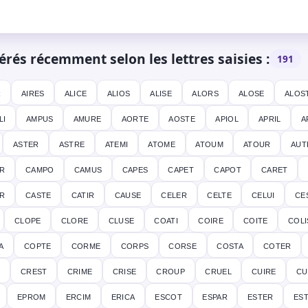
és récemment selon les lettres saisies :
191
r
aires
alice
alios
alise
alors
alose
alos
li
ampus
amure
aorte
aoste
apiol
april
a
aster
astre
atemi
atome
atoum
atour
aut
r
campo
camus
capes
capet
capot
caret
r
caste
catir
cause
celer
celte
celui
ce
clope
clore
cluse
coati
coire
coite
coli
a
copte
corme
corps
corse
costa
coter
l
crest
crime
crise
croup
cruel
cuire
cu
eprom
ercim
erica
escot
espar
ester
es