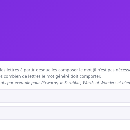
s lettres à partir desquelles composer le mot (il n'est pas nécessai
 combien de lettres le mot généré doit comporter.
ts par exemple pour Pixwords, le Scrabble, Words of Wonders et bien 