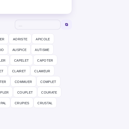
⧉
er
aoriste
apicole
io
auspice
autisme
ler
capelet
capoter
et
clairet
clameur
ter
commuer
complet
pler
couplet
courate
pal
crupies
crustal