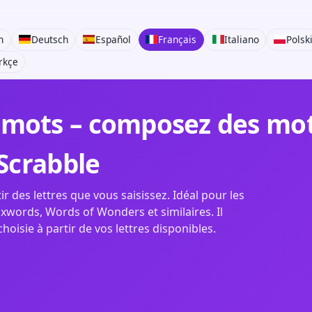
h
Deutsch
Español
Français
Italiano
Polsk
rkçe
mots – composez des mots
 Scrabble
r des lettres que vous saisissez. Idéal pour les
xwords, Words of Wonders et similaires. Il
isie à partir de vos lettres disponibles.