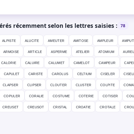
és récemment selon les lettres saisies :
78
alpiste
alucite
ameuter
amitose
ampleur
amput
armoise
article
asperme
atelier
atomium
aurel
calorie
caluire
calumet
camelot
campeur
cape
capulet
cariste
carolus
celtium
ciseler
cisel
clapser
clipser
clouter
cluster
colpite
coma
copuler
coralie
costume
coterie
cotiser
cou
creuset
creusot
cristal
croatie
crotale
crou