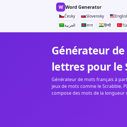
W
Word Generator
Česky
Slovensky
Englis
العربية
বাংলা
हिन्दी
Tü
Générateur de 
lettres pour le
Générateur de mots français à parti
jeux de mots comme le Scrabble, Pi
compose des mots de la longueur cho