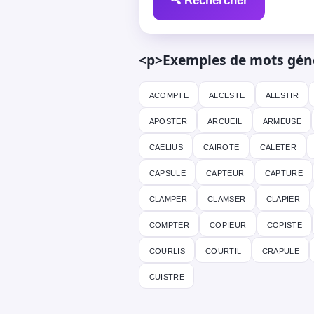
🔍 Rechercher
<p>Exemples de mots génér
acompte
alceste
alestir
aposter
arcueil
armeuse
caelius
cairote
caleter
capsule
capteur
capture
clamper
clamser
clapier
compter
copieur
copiste
courlis
courtil
crapule
cuistre