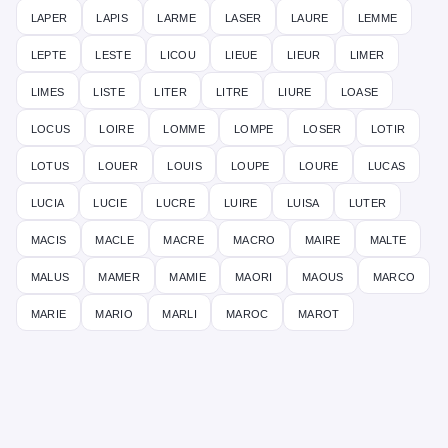
laper
lapis
larme
laser
laure
lemme
lepte
leste
licou
lieue
lieur
limer
limes
liste
liter
litre
liure
loase
locus
loire
lomme
lompe
loser
lotir
lotus
louer
louis
loupe
loure
lucas
lucia
lucie
lucre
luire
luisa
luter
macis
macle
macre
macro
maire
malte
malus
mamer
mamie
maori
maous
marco
marie
mario
marli
maroc
marot