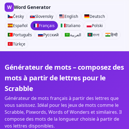
W
Word Generator
Česky
Slovensky
English
Deutsch
Español
Français
Italiano
Polski
Português
Русский
العربية
বাংলা
हिन्दी
Türkçe
Générateur de mots – composez des
mots à partir de lettres pour le
Scrabble
Générateur de mots français à partir des lettres que
vous saisissez. Idéal pour les jeux de mots comme le
Scrabble, Pixwords, Words of Wonders et similaires. Il
compose des mots de la longueur choisie à partir de
vos lettres disponibles.