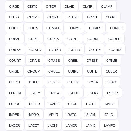
cirse
ciste
citer
claie
clair
clamp
clito
clope
clore
cluse
coati
coire
coite
colis
comma
comme
comps
comte
copal
copie
copla
copte
corme
corps
corse
costa
coter
cotir
cotre
cours
court
craie
crase
creil
crest
crime
crise
croup
cruel
cuire
cuite
culer
culot
culte
curie
cuter
ecsta
elias
eprom
ercim
erica
escot
espar
ester
estoc
euler
icare
ictus
ilote
imaps
imper
impro
impur
irato
islam
italo
lacer
lacet
lacis
lamer
lamie
lampe