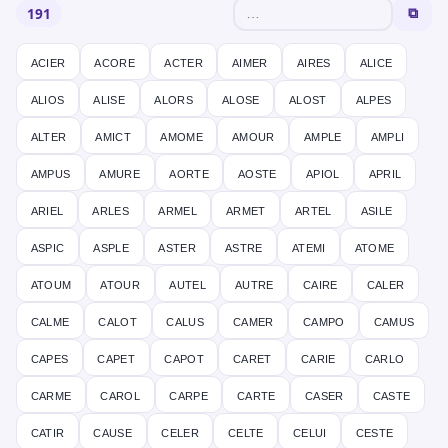
191
⧉
acier
acore
acter
aimer
aires
alice
alios
alise
alors
alose
alost
alpes
alter
amict
amome
amour
ample
ampli
ampus
amure
aorte
aoste
apiol
april
ariel
arles
armel
armet
artel
asile
aspic
asple
aster
astre
atemi
atome
atoum
atour
autel
autre
caire
caler
calme
calot
calus
camer
campo
camus
capes
capet
capot
caret
carie
carlo
carme
carol
carpe
carte
caser
caste
catir
cause
celer
celte
celui
ceste