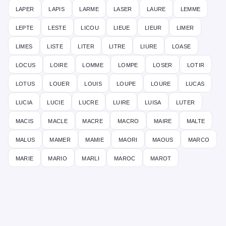
laper
lapis
larme
laser
laure
lemme
lepte
leste
licou
lieue
lieur
limer
limes
liste
liter
litre
liure
loase
locus
loire
lomme
lompe
loser
lotir
lotus
louer
louis
loupe
loure
lucas
lucia
lucie
lucre
luire
luisa
luter
macis
macle
macre
macro
maire
malte
malus
mamer
mamie
maori
maous
marco
marie
mario
marli
maroc
marot