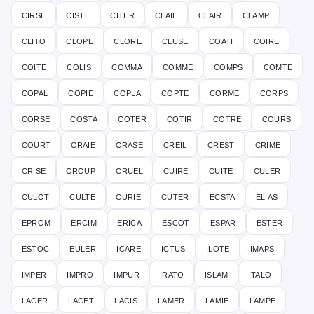
cirse
ciste
citer
claie
clair
clamp
clito
clope
clore
cluse
coati
coire
coite
colis
comma
comme
comps
comte
copal
copie
copla
copte
corme
corps
corse
costa
coter
cotir
cotre
cours
court
craie
crase
creil
crest
crime
crise
croup
cruel
cuire
cuite
culer
culot
culte
curie
cuter
ecsta
elias
eprom
ercim
erica
escot
espar
ester
estoc
euler
icare
ictus
ilote
imaps
imper
impro
impur
irato
islam
italo
lacer
lacet
lacis
lamer
lamie
lampe