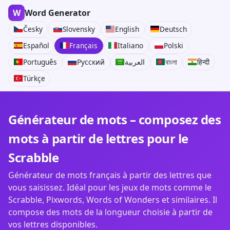
W
Word Generator
Česky
Slovensky
English
Deutsch
Español
Français
Italiano
Polski
Português
Русский
العربية
বাংলা
हिन्दी
Türkçe
Générateur de mots – composez des
mots à partir de lettres pour le
Scrabble
Générateur de mots français à partir des lettres que
vous saisissez. Idéal pour les jeux de mots comme le
Scrabble, Pixwords, Words of Wonders et similaires. Il
compose des mots de la longueur choisie à partir de
vos lettres disponibles.