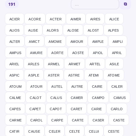
191
⧉
acier
acore
acter
aimer
aires
alice
alios
alise
alors
alose
alost
alpes
alter
amict
amome
amour
ample
ampli
ampus
amure
aorte
aoste
apiol
april
ariel
arles
armel
armet
artel
asile
aspic
asple
aster
astre
atemi
atome
atoum
atour
autel
autre
caire
caler
calme
calot
calus
camer
campo
camus
capes
capet
capot
caret
carie
carlo
carme
carol
carpe
carte
caser
caste
catir
cause
celer
celte
celui
ceste