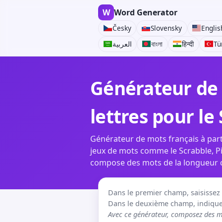
W
Word Generator
Česky
Slovensky
Englis
العربية
বাংলা
हिन्दी
Tü
Générateur de 
lettres pour le
Générateur de mots français à parti
jeux de mots comme le Scrabble, Pi
compose des mots de la longueur cho
Dans le premier champ, saisissez le
Dans le deuxième champ, indiquez
Avec ce générateur, composez des mo