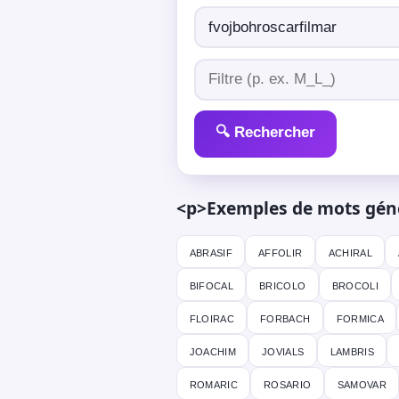
🔍 Rechercher
<p>Exemples de mots génér
abrasif
affolir
achiral
bifocal
bricolo
brocoli
floirac
forbach
formica
joachim
jovials
lambris
romaric
rosario
samovar