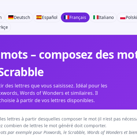
h
Deutsch
Español
Français
Italiano
Polsk
rkçe
mots – composez des mots
 Scrabble
r des lettres que vous saisissez. Idéal pour les
xwords, Words of Wonders et similaires. Il
isie à partir de vos lettres disponibles.
s lettres à partir desquelles composer le mot (il n'est pas nécessai
 combien de lettres le mot généré doit comporter.
ts par exemple pour Pixwords, le Scrabble, Words of Wonders et bien 