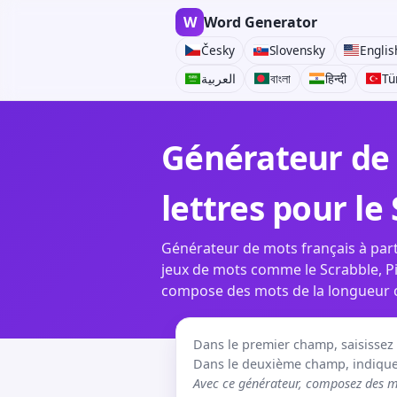
W
Word Generator
Česky
Slovensky
Englis
العربية
বাংলা
हिन्दी
Tü
Générateur de 
lettres pour le
Générateur de mots français à parti
jeux de mots comme le Scrabble, Pi
compose des mots de la longueur cho
Dans le premier champ, saisissez le
Dans le deuxième champ, indiquez
Avec ce générateur, composez des mo