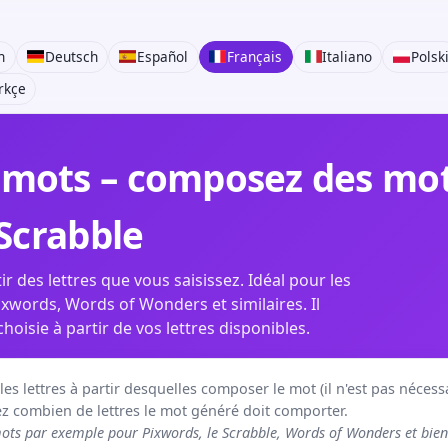
h
Deutsch
Español
Français
Italiano
Polsk
rkçe
mots – composez des mots
 Scrabble
r des lettres que vous saisissez. Idéal pour les
xwords, Words of Wonders et similaires. Il
isie à partir de vos lettres disponibles.
s lettres à partir desquelles composer le mot (il n'est pas nécessai
 combien de lettres le mot généré doit comporter.
ts par exemple pour Pixwords, le Scrabble, Words of Wonders et bien 