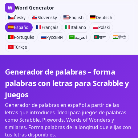
W
Word Generator
Česky
Slovensky
English
Deutsch
Español
Français
Italiano
Polski
Português
Русский
العربية
বাংলা
हिन्दी
Türkçe
Generador de palabras – forma
palabras con letras para Scrabble y
juegos
Generador de palabras en español a partir de las
letras que introduces. Ideal para juegos de palabras
como Scrabble, Pixwords, Words of Wonders y
similares. Forma palabras de la longitud que elijas con
tus letras disponibles.