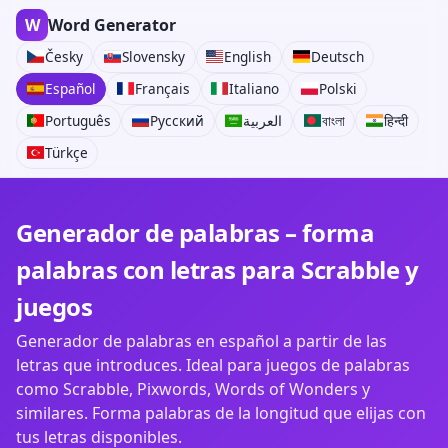
W
Word Generator
Česky
Slovensky
English
Deutsch
Español
Français
Italiano
Polski
Português
Русский
العربية
বাংলা
हिन्दी
Türkçe
Generador de palabras – forma
palabras con letras para Scrabble y
juegos
Generador de palabras en español a partir de las
letras que introduces. Ideal para juegos de palabras
como Scrabble, Pixwords, Words of Wonders y
similares. Forma palabras de la longitud que elijas con
tus letras disponibles.