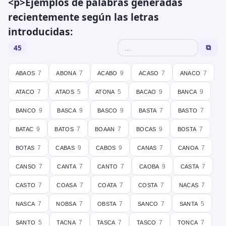
<p>Ejemplos de palabras generadas
recientemente según las letras
introducidas:
45
⧉
abaos
abona
acabo
acaso
anaco
7
7
9
7
7
ataco
ataos
atona
bacao
banca
7
5
5
9
9
banco
basca
basco
basta
basto
9
9
9
7
7
batac
batos
boaan
bocas
bosta
9
7
7
9
7
botas
cabas
cabos
canas
canoa
7
9
9
7
7
canso
canta
canto
caoba
casta
7
7
7
9
7
casto
coasa
coata
costa
nacas
7
7
7
7
7
nasca
nobsa
obsta
sanco
santa
7
7
7
7
5
santo
tacna
tasca
tasco
tonca
5
7
7
7
7