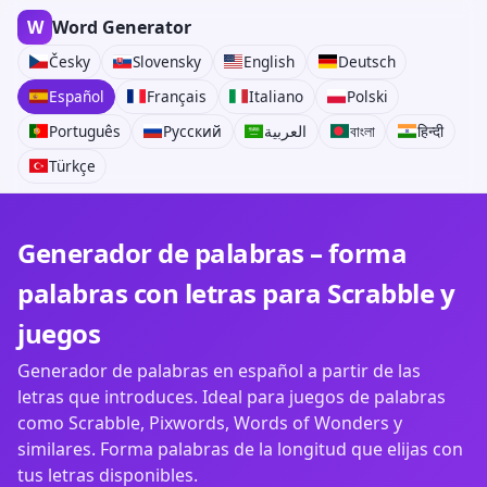
W
Word Generator
Česky
Slovensky
English
Deutsch
Español
Français
Italiano
Polski
Português
Русский
العربية
বাংলা
हिन्दी
Türkçe
Generador de palabras – forma
palabras con letras para Scrabble y
juegos
Generador de palabras en español a partir de las
letras que introduces. Ideal para juegos de palabras
como Scrabble, Pixwords, Words of Wonders y
similares. Forma palabras de la longitud que elijas con
tus letras disponibles.