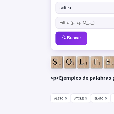
🔍 Buscar
<p>Ejemplos de palabras 
aleto
atole
elato
5
5
5