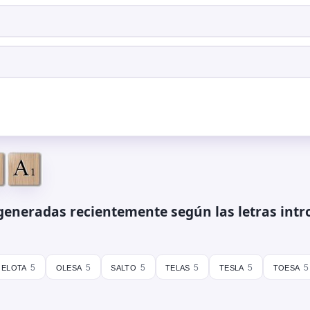
generadas recientemente según las letras intr
elota
olesa
salto
telas
tesla
toesa
5
5
5
5
5
5