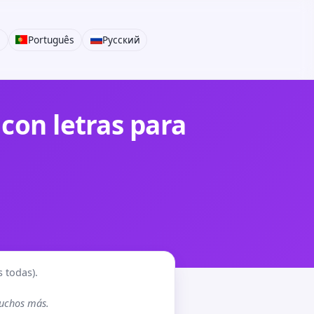
i
Português
Русский
con letras para
s todas).
muchos más.