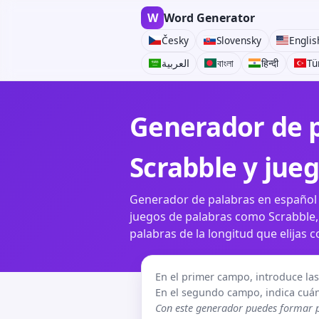
W
Word Generator
Česky
Slovensky
Englis
العربية
বাংলা
हिन्दी
Tü
Generador de p
Scrabble y jue
Generador de palabras en español a 
juegos de palabras como Scrabble,
palabras de la longitud que elijas c
En el primer campo, introduce las 
En el segundo campo, indica cuán
Con este generador puedes formar 