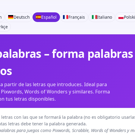
h
Deutsch
Español
Français
Italiano
Polsk
rkçe
alabras – forma palabras 
gos
partir de las letras que introduces. Ideal para
 Pixwords, Words of Wonders y similares. Forma
on tus letras disponibles.
letras con las que se formará la palabra (no es obligatorio usarla
tas letras debe tener la palabra generada.
palabras para juegos como Pixwords, Scrabble, Words of Wonders y 