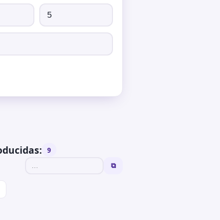
oducidas:
9
⧉