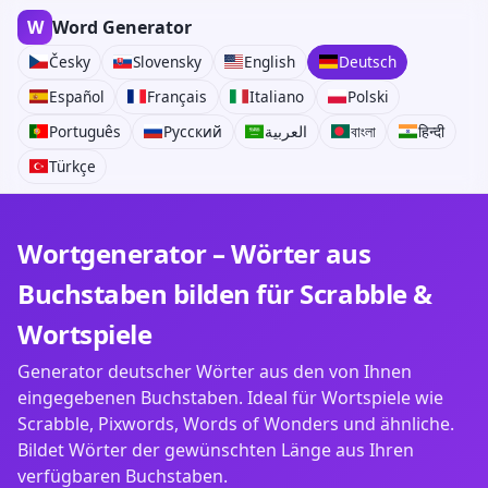
W
Word Generator
Česky
Slovensky
English
Deutsch
Español
Français
Italiano
Polski
Português
Русский
العربية
বাংলা
हिन्दी
Türkçe
Wortgenerator – Wörter aus
Buchstaben bilden für Scrabble &
Wortspiele
Generator deutscher Wörter aus den von Ihnen
eingegebenen Buchstaben. Ideal für Wortspiele wie
Scrabble, Pixwords, Words of Wonders und ähnliche.
Bildet Wörter der gewünschten Länge aus Ihren
verfügbaren Buchstaben.