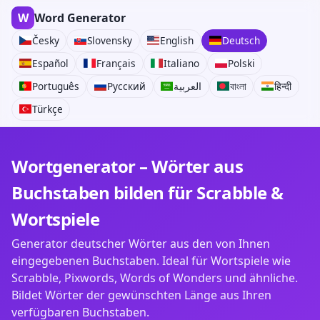
W
Word Generator
Česky
Slovensky
English
Deutsch
Español
Français
Italiano
Polski
Português
Русский
العربية
বাংলা
हिन्दी
Türkçe
Wortgenerator – Wörter aus
Buchstaben bilden für Scrabble &
Wortspiele
Generator deutscher Wörter aus den von Ihnen
eingegebenen Buchstaben. Ideal für Wortspiele wie
Scrabble, Pixwords, Words of Wonders und ähnliche.
Bildet Wörter der gewünschten Länge aus Ihren
verfügbaren Buchstaben.