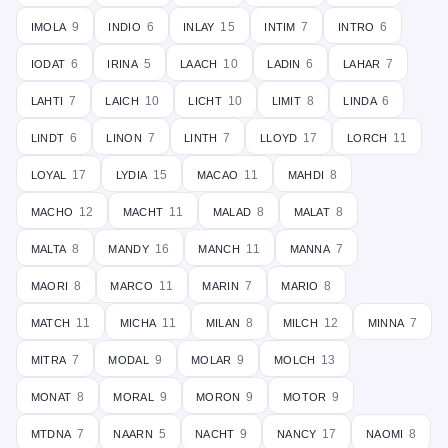
imola
indio
inlay
intim
intro
9
6
15
7
6
iodat
irina
laach
ladin
lahar
6
5
10
6
7
lahti
laich
licht
limit
linda
7
10
10
8
6
lindt
linon
linth
lloyd
lorch
6
7
7
17
11
loyal
lydia
macao
mahdi
17
15
11
8
macho
macht
malad
malat
12
11
8
8
malta
mandy
manch
manna
8
16
11
7
maori
marco
marin
mario
8
11
7
8
match
micha
milan
milch
minna
11
11
8
12
7
mitra
modal
molar
molch
7
9
9
13
monat
moral
moron
motor
8
9
9
9
mtdna
naarn
nacht
nancy
naomi
7
5
9
17
8