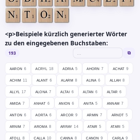
<p>Beispiele kürzlich generierter Wörter
zu den eingegebenen Buchstaben:
193
⧉
aaron
acryl
adria
ahorn
achat
6
18
5
7
9
achim
alant
alarm
alina
allah
11
6
8
6
8
allyl
alona
altai
altan
altar
17
7
6
6
6
amida
anhat
anion
anita
annam
7
6
6
5
7
anton
aorta
arcor
armin
arndt
6
6
9
7
5
arnim
aroma
array
atair
atari
7
8
14
5
5
atoll
calla
canna
canon
carla
8
10
8
9
9