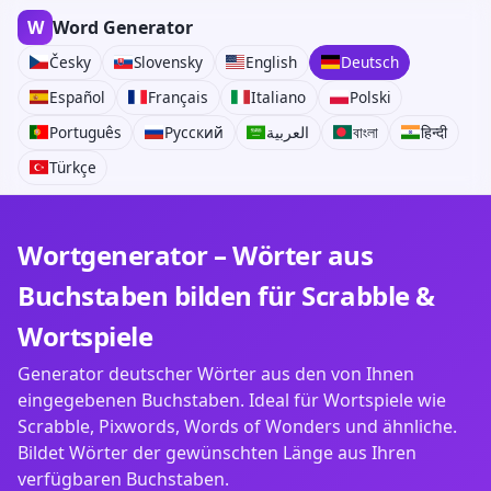
W
Word Generator
Česky
Slovensky
English
Deutsch
Español
Français
Italiano
Polski
Português
Русский
العربية
বাংলা
हिन्दी
Türkçe
Wortgenerator – Wörter aus
Buchstaben bilden für Scrabble &
Wortspiele
Generator deutscher Wörter aus den von Ihnen
eingegebenen Buchstaben. Ideal für Wortspiele wie
Scrabble, Pixwords, Words of Wonders und ähnliche.
Bildet Wörter der gewünschten Länge aus Ihren
verfügbaren Buchstaben.