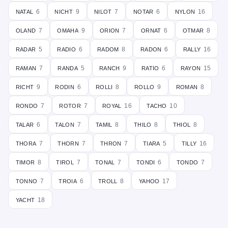
natal
nicht
nilot
notar
nylon
6
9
7
6
16
oland
omaha
orion
ornat
otmar
7
9
7
6
8
radar
radio
radom
radon
rally
5
6
8
6
16
raman
randa
ranch
ratio
rayon
7
5
9
6
15
richt
rodin
rolli
rollo
roman
9
6
8
9
8
rondo
rotor
royal
tacho
7
7
16
10
talar
talon
tamil
thilo
thiol
6
7
8
8
8
thora
thorn
thron
tiara
tilly
7
7
7
5
16
timor
tirol
tonal
tondi
tondo
8
7
7
6
7
tonno
troia
troll
yahoo
7
6
8
17
yacht
18