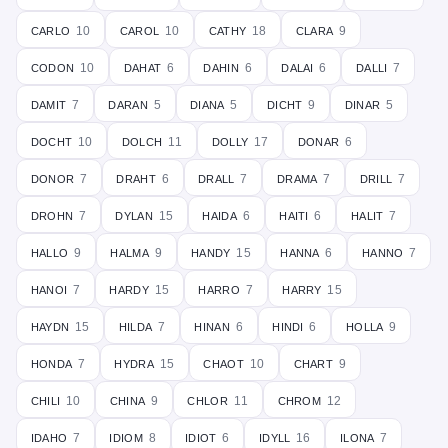
carlo
carol
cathy
clara
10
10
18
9
codon
dahat
dahin
dalai
dalli
10
6
6
6
7
damit
daran
diana
dicht
dinar
7
5
5
9
5
docht
dolch
dolly
donar
10
11
17
6
donor
draht
drall
drama
drill
7
6
7
7
7
drohn
dylan
haida
haiti
halit
7
15
6
6
7
hallo
halma
handy
hanna
hanno
9
9
15
6
7
hanoi
hardy
harro
harry
7
15
7
15
haydn
hilda
hinan
hindi
holla
15
7
6
6
9
honda
hydra
chaot
chart
7
15
10
9
chili
china
chlor
chrom
10
9
11
12
idaho
idiom
idiot
idyll
ilona
7
8
6
16
7