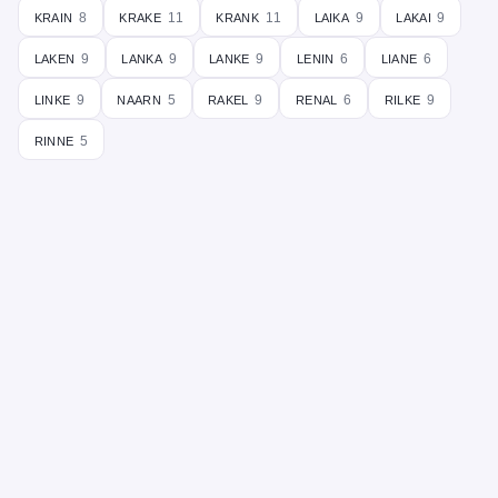
krain
krake
krank
laika
lakai
8
11
11
9
9
laken
lanka
lanke
lenin
liane
9
9
9
6
6
linke
naarn
rakel
renal
rilke
9
5
9
6
9
rinne
5