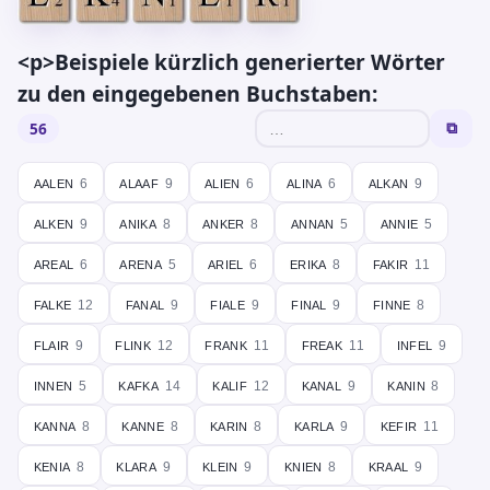
<p>Beispiele kürzlich generierter Wörter
zu den eingegebenen Buchstaben:
56
⧉
aalen
alaaf
alien
alina
alkan
6
9
6
6
9
alken
anika
anker
annan
annie
9
8
8
5
5
areal
arena
ariel
erika
fakir
6
5
6
8
11
falke
fanal
fiale
final
finne
12
9
9
9
8
flair
flink
frank
freak
infel
9
12
11
11
9
innen
kafka
kalif
kanal
kanin
5
14
12
9
8
kanna
kanne
karin
karla
kefir
8
8
8
9
11
kenia
klara
klein
knien
kraal
8
9
9
8
9