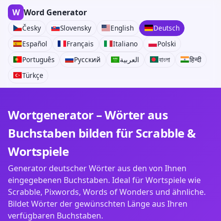
W
Word Generator
Česky
Slovensky
English
Deutsch
Español
Français
Italiano
Polski
Português
Русский
العربية
বাংলা
हिन्दी
Türkçe
Wortgenerator – Wörter aus
Buchstaben bilden für Scrabble &
Wortspiele
Generator deutscher Wörter aus den von Ihnen
eingegebenen Buchstaben. Ideal für Wortspiele wie
Scrabble, Pixwords, Words of Wonders und ähnliche.
Bildet Wörter der gewünschten Länge aus Ihren
verfügbaren Buchstaben.