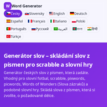
W
Word Generator
Česky
Slovensky
English
Deutsch
Español
Français
Italiano
Polski
Português
Русский
العربية
বাংলা
हिन्दी
Türkçe
Generátor slov – skládání slov z
písmen pro scrabble a slovní hry
Generátor českých slov z písmen, která zadáte.
Vhodný pro slovní fotbal, scrabble, pixwords,
picwords, Words of Wonders (Slova zázraků) a
podobné slovní hry. Skládá slova z písmen, která si
zvolíte, o požadované délce.