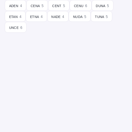
aden
cena
cent
cenu
duna
4
5
5
6
5
etan
etna
nade
nuda
tuna
4
4
4
5
5
unce
6