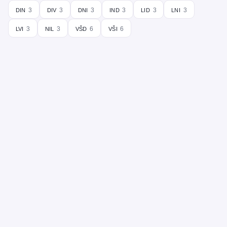
din
div
dni
ind
lid
lni
3
3
3
3
3
3
lvi
nil
všd
vši
3
3
6
6