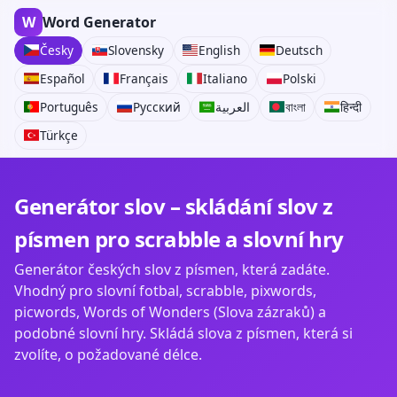
W
Word Generator
Česky
Slovensky
English
Deutsch
Español
Français
Italiano
Polski
Português
Русский
العربية
বাংলা
हिन्दी
Türkçe
Generátor slov – skládání slov z
písmen pro scrabble a slovní hry
Generátor českých slov z písmen, která zadáte.
Vhodný pro slovní fotbal, scrabble, pixwords,
picwords, Words of Wonders (Slova zázraků) a
podobné slovní hry. Skládá slova z písmen, která si
zvolíte, o požadované délce.