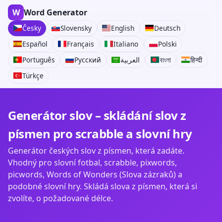
W
Word Generator
Česky
Slovensky
English
Deutsch
Español
Français
Italiano
Polski
Português
Русский
العربية
বাংলা
हिन्दी
Türkçe
Generátor slov – skládání slov z
písmen pro scrabble a slovní hry
Generátor českých slov z písmen, která zadáte.
Vhodný pro slovní fotbal, scrabble, pixwords,
picwords, Words of Wonders (Slova zázraků) a
podobné slovní hry. Skládá slova z písmen, která si
zvolíte, o požadované délce.