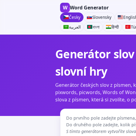
W
Word Generator
Česky
Slovensky
Englis
العربية
বাংলা
हिन्दी
Tü
Generátor slov 
slovní hry
Generátor českých slov z písmen, kt
pixwords, picwords, Words of Wond
slova z písmen, která si zvolíte, o 
Do prvního pole zadejte písmena, 
Do druhého pole zadejte, kolik p
S tímto generátorem vytvoříte slova 