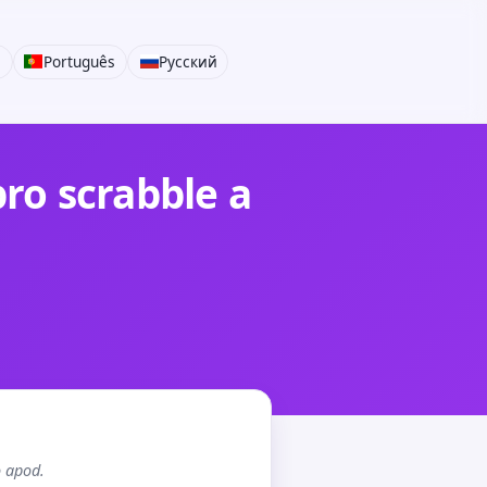
i
Português
Русский
pro scrabble a
o apod.