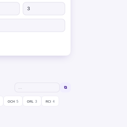
⧉
och
orl
rci
5
3
4