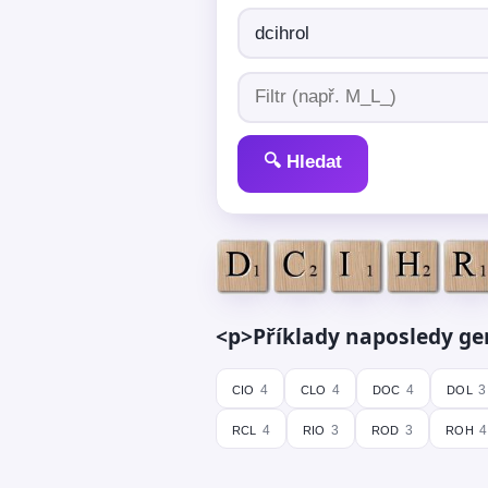
🔍 Hledat
<p>Příklady naposledy ge
cio
clo
doc
dol
4
4
4
3
rcl
rio
rod
roh
4
3
3
4