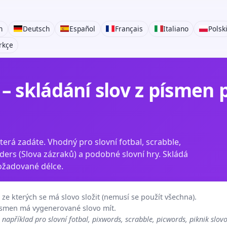
h
Deutsch
Español
Français
Italiano
Polsk
rkçe
– skládání slov z písmen 
erá zadáte. Vhodný pro slovní fotbal, scrabble,
ers (Slova zázraků) a podobné slovní hry. Skládá
požadované délce.
ze kterých se má slovo složit (nemusí se použít všechna).
ísmen má vygenerované slovo mít.
například pro slovní fotbal, pixwords, scrabble, picwords, piknik slov