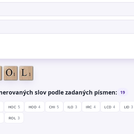
nerovaných slov podle zadaných písmen:
19
hoc
hod
chi
ilo
irc
lcd
lid
5
4
5
3
4
4
3
rol
3